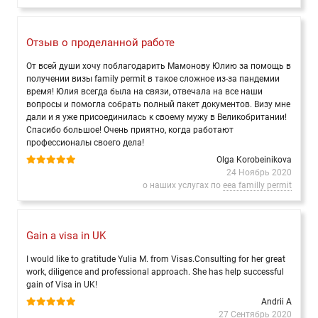
Отзыв о проделанной работе
От всей души хочу поблагодарить Мамонову Юлию за помощь в
получении визы family permit в такое сложное из-за пандемии
время! Юлия всегда была на связи, отвечала на все наши
вопросы и помогла собрать полный пакет документов. Визу мне
дали и я уже присоединилась к своему мужу в Великобритании!
Спасибо большое! Очень приятно, когда работают
профессионалы своего дела!
Olga Korobeinikova
24 Ноябрь 2020
о наших услугах по
eea familly permit
Gain a visa in UK
I would like to gratitude Yulia M. from Visas.Consulting for her great
work, diligence and professional approach. She has help successful
gain of Visa in UK!
Andrii A
27 Сентябрь 2020