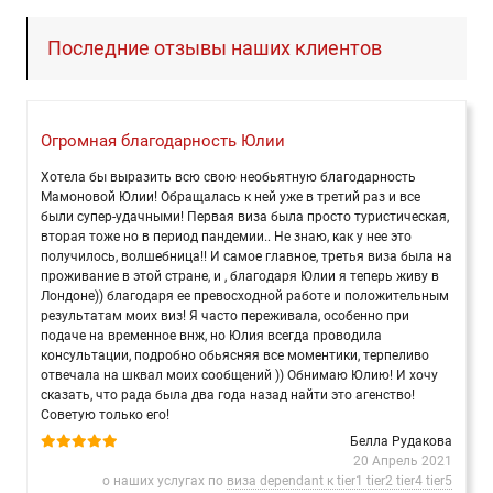
Последние отзывы наших клиентов
Огромная благодарность Юлии
Хотела бы выразить всю свою необьятную благодарность
Мамоновой Юлии! Обращалась к ней уже в третий раз и все
были супер-удачными! Первая виза была просто туристическая,
вторая тоже но в период пандемии.. Не знаю, как у нее это
получилось, волшебница!! И самое главное, третья виза была на
проживание в этой стране, и , благодаря Юлии я теперь живу в
Лондоне)) благодаря ее превосходной работе и положительным
результатам моих виз! Я часто переживала, особенно при
подаче на временное внж, но Юлия всегда проводила
консультации, подробно обьясняя все моментики, терпеливо
отвечала на шквал моих сообщений )) Обнимаю Юлию! И хочу
сказать, что рада была два года назад найти это агенство!
Советую только его!
Белла Рудакова
20 Апрель 2021
о наших услугах по
виза dependant к tier1 tier2 tier4 tier5