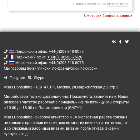
о наших услугах по
бизнес виза
Смотреть больше отзывов
Лондонский офис:
+44(0)203-318-8075
Парижский офис:
+33(0)1-82-88-75-26
Московский офис:
+44(0)203-318-8075
Мы говорим
по-английски,
по-французски,
по-русски
Telegram
Skype
Visas.Consulting - 109147, РФ, Москва, ул.Марксистская д.3 стр.3
Мы работаем только дистанционно. Пожалуйста, звоните нам. Наше
визовое агентство работает с понедельника по пятницу. Мы открыты
с 10.00 до 18.00 по Париж.времени (GMT+1).
Visas.Consulting - визовое агентство, чья экспертная работа связана
не только с простыми визами, как во многих визовых агентствах, но
и со сложными рабочими визами, визами после отказа, визами
супруги и т. д.