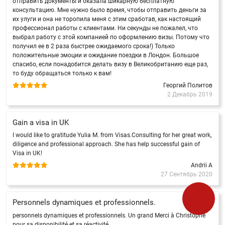
отправить документы и оказала шикарную бесплатную
консультацию. Мне нужно было время, чтобы отправить деньги за
их улуги и она не торопила меня с этим сработав, как настоящий
профессионал работы с клиентами. Ни секунды не пожалел, что
выбрал работу с этой компанией по оформлению визы. Потому что
получил ее в 2 раза быстрее ожидаемого срока!) Только
положительные эмоции и ожидание поездки в Лондон. Большое
спасибо, если понадобится делать визу в Великобританию еще раз,
то буду обращаться только к вам!
Георгий Политов
2 Декабрь 2019
Gain a visa in UK
I would like to gratitude Yulia M. from Visas.Consulting for her great work,
diligence and professional approach. She has help successful gain of
Visa in UK!
Andrii A
27 Сентябрь 2020
Personnels dynamiques et professionnels.
personnels dynamiques et professionnels. Un grand Merci à Christophe
pour sa disponibilité et sa réactivité.