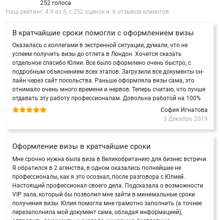
252 голоса
Наш рейтинг:
4.9
из
5
, с
252
оценок и
6
отзывов клиентов.
В кратчайшие сроки помогли с оформлением визы
Оказалась с коллегами в экстренной ситуации, думали, что не
успеем получить визы до отлета в Лондон. Хочется сказать
отдельное спасибо Юлии. Все было оформлено очень быстро, с
подробным объяснением всех этапов. Загрузили все документы он-
лайн через сайт посольства. Раньше оформляла визы сама, это
отнимало очень много времени и нервов. Теперь считаю, что лучше
отдавать эту работу профессионалам. Довольна работой на 100%
София Игнатова
3 Декабрь 2019
Оформление визы в кратчайшие сроки
Мне срочно нужна была виза в Великобританию для бизнес встречи.
Я обратился в 2 агенства, в одном оказались полнейшие не
профессионалы, как я это осознал, после разговора с Юлией.
Настоящий профессионал своего дела. Подсказала о возможности
VIP зала, который бы позволил мне зайти в минимальные сроки
получения визы. Юлия помогла мне грамотно заполнить (а точнее
перезаполнила мой документ сама, обладая информацией),