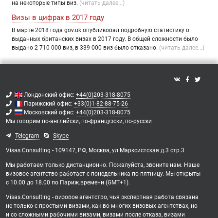
на некоторые типы виз.
(читать далее...)
Визы в цифрах в 2017 году
В марте 2018 года gov.uk опубликовал подробную статистику о
выданных британских визах в 2017 году. В общей сложности было
выдано 2 710 000 виз, в 339 000 виз было отказано.
(читать далее...)
Лондонский офис:
+44(0)203-318-8075
Парижский офис:
+33(0)1-82-88-75-26
Московский офис:
+44(0)203-318-8075
Мы говорим
по-английски,
по-французски,
по-русски
Telegram
Skype
Visas.Consulting - 109147, РФ, Москва, ул.Марксистская д.3 стр.3
Мы работаем только дистанционно. Пожалуйста, звоните нам. Наше
визовое агентство работает с понедельника по пятницу. Мы открыты
с 10.00 до 18.00 по Париж.времени (GMT+1).
Visas.Consulting - визовое агентство, чья экспертная работа связана
не только с простыми визами, как во многих визовых агентствах, но
и со сложными рабочими визами, визами после отказа, визами