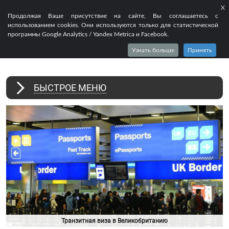
X
EN
FR
RU
Продолжая Ваше присутствие на сайте, Вы соглашаетесь с
использованием cookies. Они используются только для статистической
ТРАНЗИТНАЯ ВИЗА В
программы Google Analytics / Yandex Metrica и Facebook.
ВЕЛИКОБРИТАНИЮ
В 2026
Узнать больше
Принять
БЫСТРОЕ МЕНЮ
Транзитная виза в Великобританию