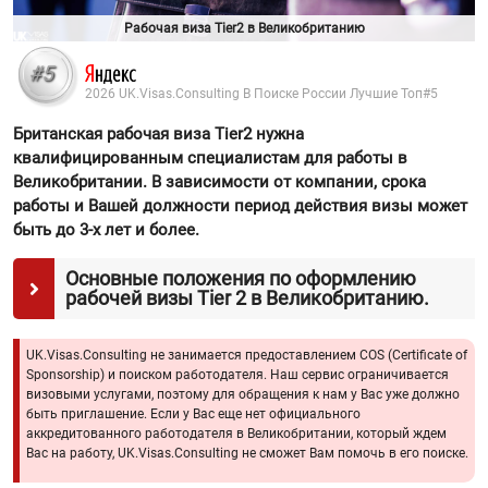
Рабочая виза Tier2 в Великобританию
#5
2026 UK.Visas.Consulting В Поиске России Лучшие Топ
#5
Британская рабочая виза Tier2 нужна
квалифицированным специалистам для работы в
Великобритании. В зависимости от компании, срока
работы и Вашей должности период действия визы может
быть до 3-х лет и более.
Основные положения по оформлению
рабочей визы Tier 2 в Великобританию.
UK.Visas.Consulting не занимается предоставлением COS (Certificate of
Sponsorship) и поиском работодателя. Наш сервис ограничивается
визовыми услугами, поэтому для обращения к нам у Вас уже должно
быть приглашение. Если у Вас еще нет официального
аккредитованного работодателя в Великобритании, который ждем
Вас на работу, UK.Visas.Consulting не сможет Вам помочь в его поиске.