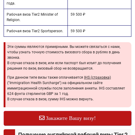
года.
Рабочая виза Tier2 Minister of
59 500 ₽
Religion.
Рабочая виза Tier2 Sportsperson.
59 500 ₽
Эти суммы являются примерными. Вы можете связаться с нами,
чтобы узнать точную стоимость визового сбора в рублях в день
звонка.
В случае отказа в визе, или если паспорт был изъят до получения
решения по визе, визовый сбор не возвращается.
При данном типе визы также оплачивается
IHS (страховка)
("Immigration Health Surcharge") на официальном сайте
иммиграционной службы после заполнения анкеты. IHS составляет
624 фунта стерлингов GBP за 1 год.
В случае отказа в визе, сумму IHS можно вернуть.
Закажите Вашу визу!
Получение английской рабочей визы Tier 2