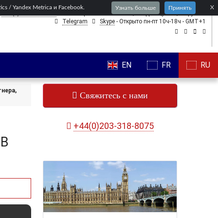
s / Yandex Metrica и Facebook.
X
Узнать больше
Принять
+44(0)203-318-8075
- мы говорим
по-английски,
по-французски,
по-русски
Telegram
Skype
- Открыто пн-пт 10ч-18ч - GMT+1
EN
FR
RU
тнера,
Свяжитесь с нами
,
+44(0)203-318-8075
В