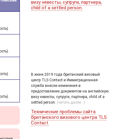
глийский
визу невесты, супруги, партнера,
child of a settled person.
сть).
сть).
сть).
В июне 2019 года британский визовый
центр TLS Contact и Иммиграционная
служба внесли изменения в
предоставление документов на английскую
сть).
визу невесты, супруги, партнера, child of a
settled person.
(читать далее...)
Технические проблемы сайта
британского визового центра TLS
Contact.
онголия.