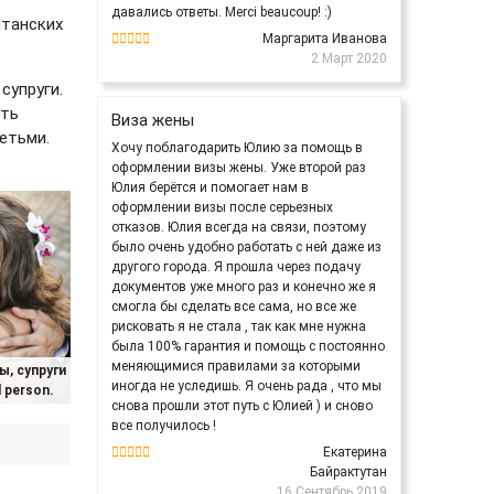
давались ответы. Merci beaucoup! :)
итанских
Маргарита Иванова
2 Март 2020
супруги.
ать
Виза жены
етьми.
Хочу поблагодарить Юлию за помощь в
оформлении визы жены. Уже второй раз
Юлия берётся и помогает нам в
оформлении визы после серьезных
отказов. Юлия всегда на связи, поэтому
было очень удобно работать с ней даже из
другого города. Я прошла через подачу
документов уже много раз и конечно же я
смогла бы сделать все сама, но все же
рисковать я не стала , так как мне нужна
была 100% гарантия и помощь с постоянно
меняющимися правилами за которыми
ы, супруги
иногда не уследишь. Я очень рада , что мы
d person.
снова прошли этот путь с Юлией ) и сново
все получилось !
Екатерина
Байрактутан
16 Сентябрь 2019