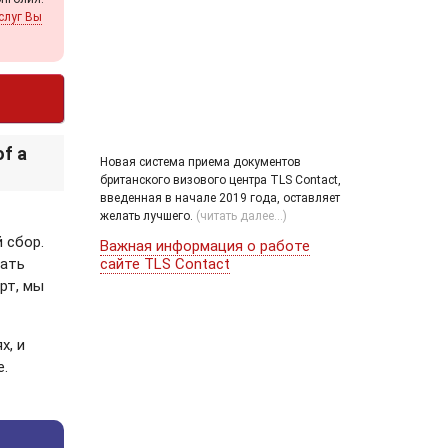
слуг Вы
f a
Новая система приема документов
британского визового центра TLS Contact,
введенная в начале 2019 года, оставляет
желать лучшего.
(читать далее...)
и
 сбор.
Важная информация о работе
сайте TLS Contact
вать
рт, мы
х, и
е.