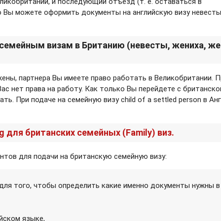
ликобритании, и последующий отъезд (т. е. оставаться в
 то Вы можете оформить документы на английскую визу невест
 семейным визам в Британию (невесты, жениха, же
 жены, партнера Вы имеете право работать в Великобритании. П
ас нет права на работу. Как только Вы перейдете с британско
ть. При подаче на семейную визу child of a settled person в А
g для британских семейных (Family) виз.
тов для подачи на британскую семейную визу:
ля того, чтобы определить какие именно документы нужны в
йском языке,