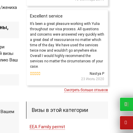
ы/жениха
Excellent service
It’s been a great pleasure working with Yulia
ны,
throughout our visa process. All questions
and concerns were answered very quickly with
a great deal of reassurance no matter which
time of the day. We have used the services
ри
twice now and wouldn’t go anywhere else.
й визы
Overall I would highly recommend the
нглию Ваш
services no matter the circumstances of your
case.
Nastya P
23 Июль 2020
Смотреть больше отзывов
Визы в этой категории
 Вашем
EEA Family permit