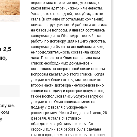
перезвонила в течение дня, уточнила, о
какой визе идёт речь - жены или невесты.
Узнав, что о последней, переубеждать не
стала (в отличие от остальных компаний),
описала структуры своей работы и ответила
на базовые вопросы. 8 января состоялась
консультация по WhatsApp - первый этап
работы по договору. Для нашего удобства,
консультация была на английском языке,
 2,5
её продолжительность составила около
лю,
часа. После этого Юлия направила нам
список необходимых документов и
оставалась на оперативной связи по всем
вопросам касательно этого списка. Когда
документы были готовы, мы перешли ко
второй части договора - непосредственно
записи на подачу и проверке документов,
также воспользовались услугой загрузки
документов. Юлия записала меня на
случае,
подачу 7 февраля с ускоренным
еком
рассмотрением. Через 3 недели и 1 день, 28
февраля, я стала счастливой
у,
обладательницей визы невесты. Со
стороны Юлии вся работа была сделана
точно в срок, на многочисленные вопросы