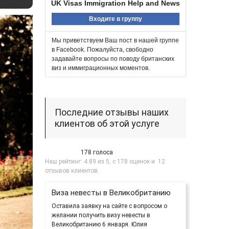
UK Visas Immigration Help and News
Входите в группу
Мы приветствуем Ваш пост в нашей группе
в Facebook. Пожалуйста, свободно
задавайте вопросы по поводу британских
виз и иммиграционных моментов.
Последние отзывы наших
клиентов об этой услуге
178 голоса
Наш рейтинг:
4.89
из
5
, с
178
оценок и
12
отзывов клиентов.
Виза невесты в Великобританию
Оставила заявку на сайте с вопросом о
желании получить визу невесты в
Великобританию 6 января. Юлия