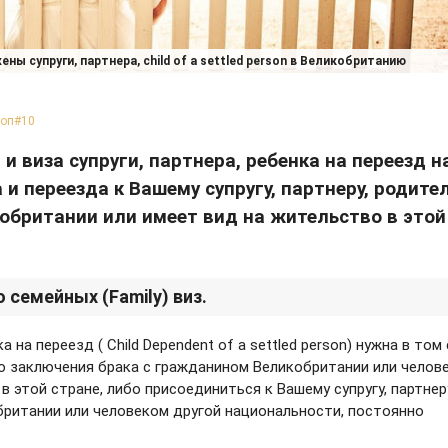
ены супруги, партнера, child of a settled person в Великобританию
Топ
#10
и виза супруги, партнера, ребенка на переезд на
и переезда к Вашему супругу, партнеру, родите
британии или имеет вид на жительство в этой
семейных (Family) виз.
 на переезд ( Child Dependent of a settled person) нужна в том 
ю заключения брака с гражданином Великобритании или челов
 этой стране, либо присоединиться к Вашему супругу, партнер
ритании или человеком другой национальности, постоянно