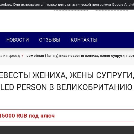
okies. Они используются только для статистической программы Google Analytic
Позвоните нам
+44(0)203-318-8075
+33(0)1-82-88-75-26
НОВОСТИ
ОТЗЫВЫ
КОНТАКТЫ
а и переезд
семейная (family) виза невесты жениха, жены супруги, пар
НЕВЕСТЫ ЖЕНИХА, ЖЕНЫ СУПРУГИ
TTLED PERSON В ВЕЛИКОБРИТАНИЮ
15000 RUB под ключ