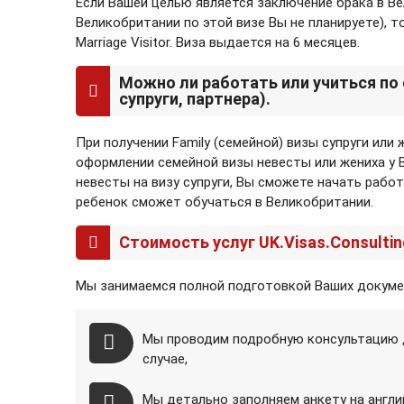
Если Вашей целью является заключение брака в Ве
Великобритании по этой визе Вы не планируете),
Marriage Visitor. Виза выдается на 6 месяцев.
Можно ли работать или учиться по
супруги, партнера).
При получении Family (семейной) визы супруги или
оформлении семейной визы невесты или жениха у В
невесты на визу супруги, Вы сможете начать работа
ребенок сможет обучаться в Великобритании.
Стоимость услуг UK.Visas.Consultin
Мы занимаемся полной подготовкой Ваших докумен
Мы проводим подробную консультацию д
случае,
Мы детально заполняем анкету на англи