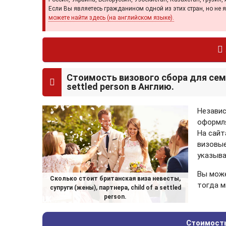
Если Вы являетесь гражданином одной из этих стран, но не
можете найти здесь (на английском языке).
Стоимость визового сбора для семе
settled person в Англию.
Независ
оформля
На сай
визовые
указыва
Вы може
Сколько стоит британская виза невесты,
тогда м
супруги (жены), партнера, child of a settled
person.
Стоимость