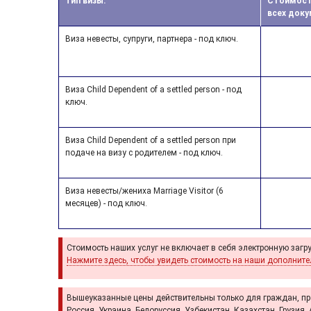
Тип визы.
Стоимость
всех доку
Виза невесты, супруги, партнера - под ключ.
Виза Child Dependent of a settled person - под
ключ.
Виза Child Dependent of a settled person при
подаче на визу с родителем - под ключ.
Виза невесты/жениха Marriage Visitor (6
месяцев) - под ключ.
Стоимость наших услуг не включает в себя электронную загр
Нажмите здесь, чтобы увидеть стоимость на наши дополните
Вышеуказанные цены действительны только для граждан, п
Россия, Украина, Белоруссия, Узбекистан, Казахстан, Грузи