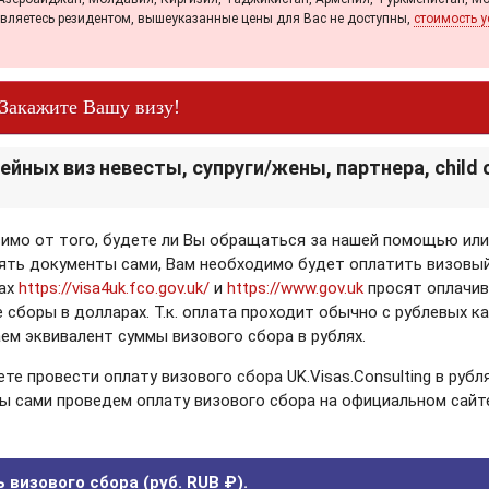
 являетесь резидентом, вышеуказанные цены для Вас не доступны,
стоимость у
Закажите Вашу визу!
йных виз невесты, супруги/жены, партнера, child o
имо от того, будете ли Вы обращаться за нашей помощью ил
ть документы сами, Вам необходимо будет оплатить визовый
тах
https://visa4uk.fco.gov.uk/
и
https://www.gov.uk
просят оплачи
 сборы в долларах. Т.к. оплата проходит обычно с рублевых ка
ем эквивалент суммы визового сбора в рублях.
те провести оплату визового сбора UK.Visas.Consulting в рубля
ы сами проведем оплату визового сбора на официальном сайт
 визового сбора (руб. RUB ₽).