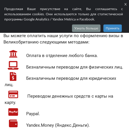
X
EN
FR
RU
Продолжая Ваше присутствие на сайте, Вы соглашаетесь с
использованием cookies. Они используются только для статистической
КАК ОПЛАТИТЬ НАШИ УСЛУГИ?
программы Google Analytics / Yandex Metrica и Facebook.
Узнать больше
Принять
Вы можете оплатить наши услуги по оформлению визы в
Великобританию следующими методами:
Оплата в отделение любого банка.
Безналичным переводом для физических лиц.
Безналичным переводом для юридических
лиц.
Переводом денежных средств с карты на
карту.
Paypal.
Yandex.Money (Яндекс.Деньги).