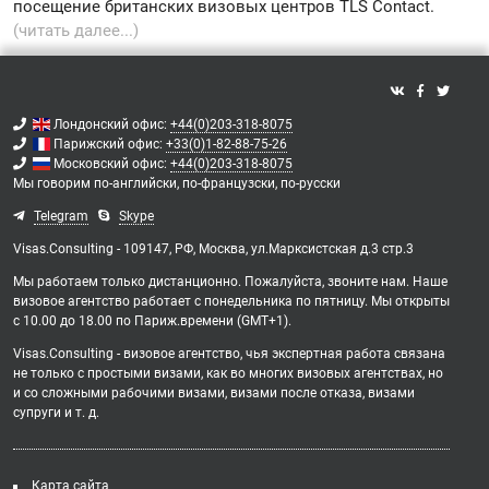
посещение британских визовых центров TLS Contact.
(читать далее...)
Лондонский офис:
+44(0)203-318-8075
Парижский офис:
+33(0)1-82-88-75-26
Московский офис:
+44(0)203-318-8075
Мы говорим
по-английски,
по-французски,
по-русски
Telegram
Skype
Visas.Consulting - 109147, РФ, Москва, ул.Марксистская д.3 стр.3
Мы работаем только дистанционно. Пожалуйста, звоните нам. Наше
визовое агентство работает с понедельника по пятницу. Мы открыты
с 10.00 до 18.00 по Париж.времени (GMT+1).
Visas.Consulting - визовое агентство, чья экспертная работа связана
не только с простыми визами, как во многих визовых агентствах, но
и со сложными рабочими визами, визами после отказа, визами
супруги и т. д.
Карта сайта