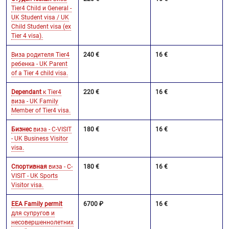
Tier4 Child и General -
UK Student visa / UK
Child Student visa (ex
Tier 4 visa).
Виза родителя Tier4
240 €
16 €
ребенка - UK Parent
of a Tier 4 child visa.
Dependant
к Tier4
220 €
16 €
виза - UK Family
Member of Tier4 visa.
Бизнес
виза - C-VISIT
180 €
16 €
- UK Business Visitor
visa.
Спортивная
виза - C-
180 €
16 €
VISIT - UK Sports
Visitor visa.
EEA Family permit
6700 ₽
16 €
для супругов и
несовершеннолетних