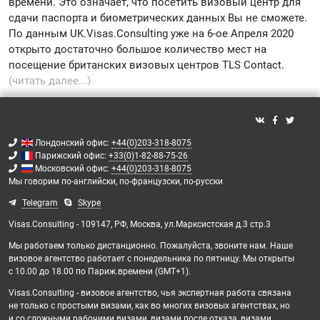
времени. Это означает, что посетить визовый центр для
сдачи паспорта и биометрических данных Вы не сможете.
По данным UK.Visas.Consulting уже на 6-ое Апреля 2020
открыто достаточно большое количество мест на
посещение британских визовых центров TLS Contact.
(читать далее...)
Лондонский офис:
+44(0)203-318-8075
Парижский офис:
+33(0)1-82-88-75-26
Московский офис:
+44(0)203-318-8075
Мы говорим
по-английски,
по-французски,
по-русски
Telegram
Skype
Visas.Consulting - 109147, РФ, Москва, ул.Марксистская д.3 стр.3
Мы работаем только дистанционно. Пожалуйста, звоните нам. Наше
визовое агентство работает с понедельника по пятницу. Мы открыты
с 10.00 до 18.00 по Париж.времени (GMT+1).
Visas.Consulting - визовое агентство, чья экспертная работа связана
не только с простыми визами, как во многих визовых агентствах, но
и со сложными рабочими визами, визами после отказа, визами