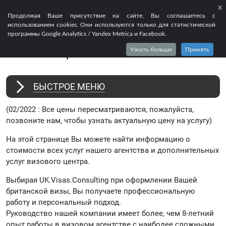
X
EN
FR
RU
Продолжая Ваше присутствие на сайте, Вы соглашаетесь с
использованием cookies. Они используются только для статистической
СТОИМОСТЬ ВСЕХ УСЛУГ - ВИЗА В
программы Google Analytics / Yandex Metrica и Facebook.
АНГЛИЮ ЦЕНА 2025
Узнать больше
Принять
БЫСТРОЕ МЕНЮ
(02/2022 : Все цены пересматриваются, пожалуйста,
позвоните нам, чтобы узнать актуальную цену на услугу)
На этой странице Вы можете найти информацию о
стоимости всех услуг нашего агентства и дополнительных
услуг визового центра.
Выбирая UK.Visas.Consulting при оформлении Вашей
британской визы, Вы получаете профессиональную
работу и персональный подход.
Руководство нашей компании имеет более, чем 8-летний
опыт работы в визовом агентстве с наиболее сложными