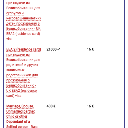
при подачи из
Великобритании для
супругов и
несовершеннолетних
детей проживания в
Великобритании - UK
EEA2 (residence card)
visa.
EEA 2 (residence card)
21000 ₽
16 €
при подачи из
Великобритании для
родителей и других
зависимых
родственников для
проживания в
Великобританию -
UK EEA2 (residence
card) visa.
Marriage, Spouse,
430 €
16 €
Unmarried partner,
Child or other
Dependant of a
Settled person
- Виза