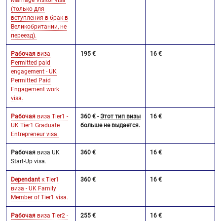
(только для
вступления в брак в
Великобритании, не
переезд).
Рабочая
виза
195 €
16 €
Permitted paid
engagement - UK
Permitted Paid
Engagement work
visa.
Рабочая
виза Tier1 -
360 € -
Этот тип визы
16 €
UK Tier1 Graduate
больше не выдается.
Entrepreneur visa.
Рабочая
виза UK
360 €
16 €
Start-Up visa.
Dependant
к Tier1
360 €
16 €
виза - UK Family
Member of Tier1 visa.
Рабочая
виза Tier2 -
255 €
16 €