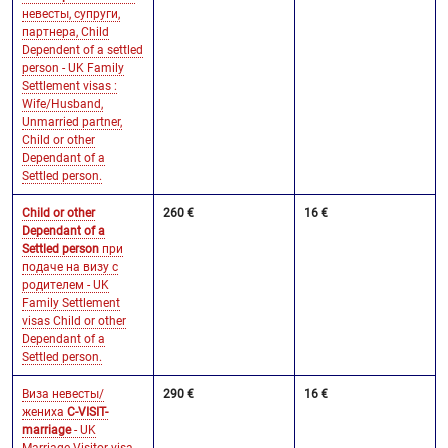
невесты, супруги,
партнера, Child
Dependent of a settled
person - UK Family
Settlement visas :
Wife/Husband,
Unmarried partner,
Child or other
Dependant of a
Settled person.
Child or other
260 €
16 €
Dependant of a
Settled person
при
подаче на визу с
родителем - UK
Family Settlement
visas Child or other
Dependant of a
Settled person.
Виза невесты/
290 €
16 €
жениха
C-VISIT-
marriage
- UK
Marriage Visitor visa