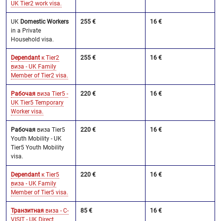
UK Tier2 work visa.
UK
Domestic Workers
255 €
16 €
in a Private
Household visa.
Dependant
к Tier2
255 €
16 €
виза - UK Family
Member of Tier2 visa.
Рабочая
виза Tier5 -
220 €
16 €
UK Tier5 Temporary
Worker visa.
Рабочая
виза Tier5
220 €
16 €
Youth Mobility - UK
Tier5 Youth Mobility
visa.
Dependant
к Tier5
220 €
16 €
виза - UK Family
Member of Tier5 visa.
Транзитная
виза - C-
85 €
16 €
VISIT - UK Direct