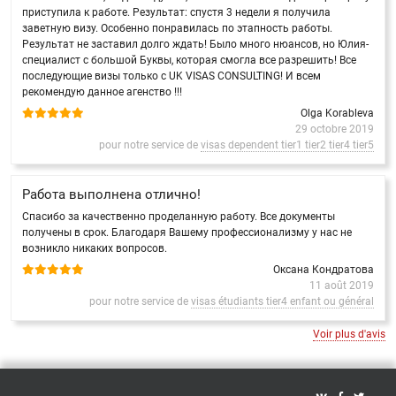
приступила к работе. Результат: спустя 3 недели я получила
заветную визу. Особенно понравилась по этапность работы.
Результат не заставил долго ждать! Было много нюансов, но Юлия-
специалист с большой Буквы, которая смогла все разрешить! Все
последующие визы только с UK VISAS CONSULTING! И всем
рекомендую данное агенство !!!
Olga Korableva
29 octobre 2019
pour notre service de
visas dependent tier1 tier2 tier4 tier5
Работа выполнена отлично!
Спасибо за качественно проделанную работу. Все документы
получены в срок. Благодаря Вашему профессионализму у нас не
возникло никаких вопросов.
Оксана Кондратова
11 août 2019
pour notre service de
visas étudiants tier4 enfant ou général
Voir plus d'avis