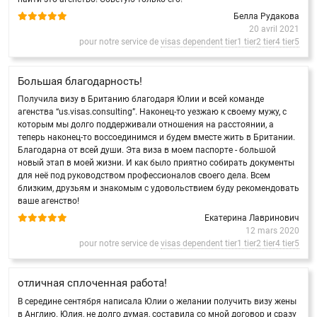
Белла Рудакова
20 avril 2021
pour notre service de
visas dependent tier1 tier2 tier4 tier5
Большая благодарность!
Получила визу в Британию благодаря Юлии и всей команде
агенства “us.visas.consulting”. Наконец-то уезжаю к своему мужу, с
которым мы долго поддерживали отношения на расстоянии, а
теперь наконец-то воссоединимся и будем вместе жить в Британии.
Благодарна от всей души. Эта виза в моем паспорте - большой
новый этап в моей жизни. И как было приятно собирать документы
для неё под руководством профессионалов своего дела. Всем
близким, друзьям и знакомым с удовольствием буду рекомендовать
ваше агенство!
Екатерина Лавринович
12 mars 2020
pour notre service de
visas dependent tier1 tier2 tier4 tier5
отличная сплоченная работа!
В середине сентября написала Юлии о желании получить визу жены
в Англию. Юлия, не долго думая, составила со мной договор и сразу