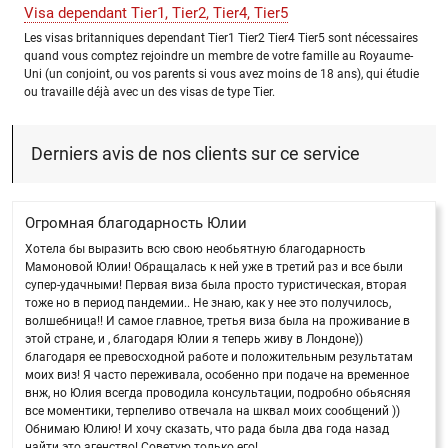
Visa dependant Tier1, Tier2, Tier4, Tier5
Les visas britanniques dependant Tier1 Tier2 Tier4 Tier5 sont nécessaires
quand vous comptez rejoindre un membre de votre famille au Royaume-
Uni (un conjoint, ou vos parents si vous avez moins de 18 ans), qui étudie
ou travaille déjà avec un des visas de type Tier.
Derniers avis de nos clients sur ce service
Огромная благодарность Юлии
Хотела бы выразить всю свою необьятную благодарность
Мамоновой Юлии! Обращалась к ней уже в третий раз и все были
супер-удачными! Первая виза была просто туристическая, вторая
тоже но в период пандемии.. Не знаю, как у нее это получилось,
волшебница!! И самое главное, третья виза была на проживание в
этой стране, и , благодаря Юлии я теперь живу в Лондоне))
благодаря ее превосходной работе и положительным результатам
моих виз! Я часто переживала, особенно при подаче на временное
внж, но Юлия всегда проводила консультации, подробно обьясняя
все моментики, терпеливо отвечала на шквал моих сообщений ))
Обнимаю Юлию! И хочу сказать, что рада была два года назад
найти это агенство! Советую только его!