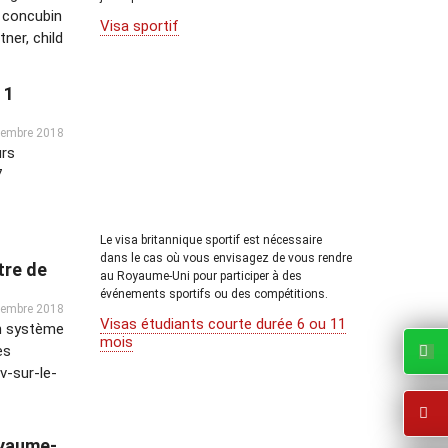
, concubin
Visa sportif
ner, child
 1
cembre 2018
urs
7
Le visa britannique sportif est nécessaire
dans le cas où vous envisagez de vous rendre
tre de
au Royaume-Uni pour participer à des
événements sportifs ou des compétitions.
vembre 2018
Visas étudiants courte durée 6 ou 11
un système
mois
es
v-sur-le-
oyaume-