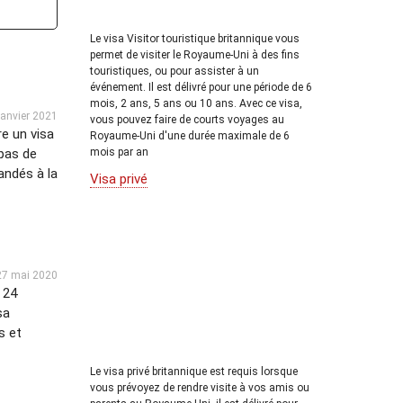
Le visa Visitor touristique britannique vous
permet de visiter le Royaume-Uni à des fins
touristiques, ou pour assister à un
événement. Il est délivré pour une période de 6
mois, 2 ans, 5 ans ou 10 ans. Avec ce visa,
janvier 2021
vous pouvez faire de courts voyages au
re un visa
Royaume-Uni d'une durée maximale de 6
mois par an
 pas de
andés à la
Visa privé
27 mai 2020
 24
sa
s et
Le visa privé britannique est requis lorsque
vous prévoyez de rendre visite à vos amis ou