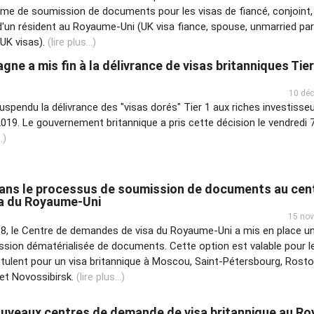
ème de soumission de documents pour les visas de fiancé, conjoint
'un résident au Royaume-Uni (UK visa fiance, spouse, unmarried part
 UK visas).
(lire plus...)
ne a mis fin à la délivrance de visas britanniques Tier
10 dé
spendu la délivrance des "visas dorés" Tier 1 aux riches investisse
019. Le gouvernement britannique a pris cette décision le vendredi 
.)
ns le processus de soumission de documents au cen
a du Royaume-Uni
15 no
8, le Centre de demandes de visa du Royaume-Uni a mis en place 
ission dématérialisée de documents. Cette option est valable pour l
ulent pour un visa britannique à Moscou, Saint-Pétersbourg, Rosto
 et Novossibirsk.
(lire plus...)
uveaux centres de demande de visa britannique au R