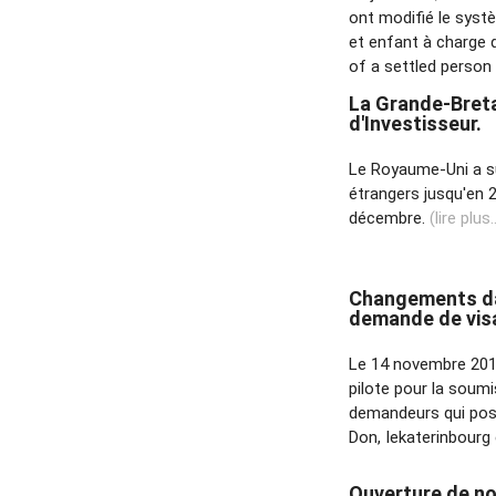
ont modifié le syst
et enfant à charge d
of a settled person
La Grande-Bretag
d'Investisseur.
Le Royaume-Uni a su
étrangers jusqu'en 2
décembre.
(lire plus..
Changements da
demande de vis
Le 14 novembre 201
pilote pour la soum
demandeurs qui post
Don, Iekaterinbourg
Ouverture de no