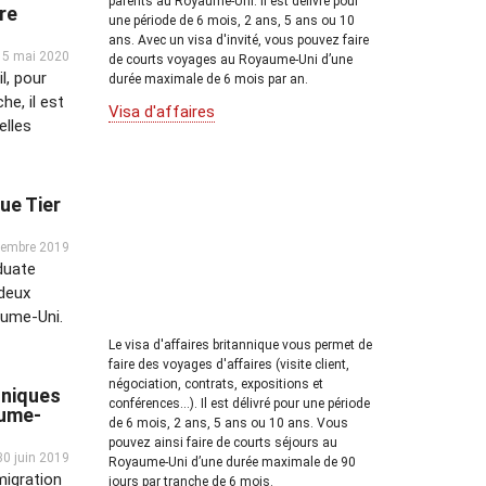
parents au Royaume-Uni. il est délivré pour
tre
une période de 6 mois, 2 ans, 5 ans ou 10
ans. Avec un visa d'invité, vous pouvez faire
5 mai 2020
de courts voyages au Royaume-Uni d’une
l, pour
durée maximale de 6 mois par an.
he, il est
Visa d'affaires
elles
ue Tier
tembre 2019
aduate
 deux
aume-Uni.
Le visa d'affaires britannique vous permet de
faire des voyages d'affaires (visite client,
négociation, contrats, expositions et
nniques
conférences...). Il est délivré pour une période
aume-
de 6 mois, 2 ans, 5 ans ou 10 ans. Vous
pouvez ainsi faire de courts séjours au
30 juin 2019
Royaume-Uni d’une durée maximale de 90
migration
jours par tranche de 6 mois.