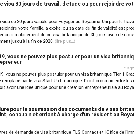
re visa 30 jours de travail, d'étude ou pour rejoindre vo
 visa de 30 jours valable pour voyager au Royaume-Uni pour le travai
joindre votre famille, a expiré, ou sa date de fin de validité est proc
r un remplacement de ce visa britannique de 30 jours avec de nouv
ment jusqu'à la fin de 2020.
(lire plus...)
019, vous ne pouvez plus postuler pour un visa britanniq
epreneur.
2 sep
2019, vous ne pouvez plus postuler pour un visa britannique Tier 1 Gr
té remplacé par le visa Start Up britannique. Point commun entre les
doit avoir une idée unique pour une création entrepreneuriale au Roy
ure pour la soumission des documents de visas brita
oint, concubin et enfant à charge d'un résident au Roy
ntres de demande de visa britannique TLS Contact et l'Office de l'Im