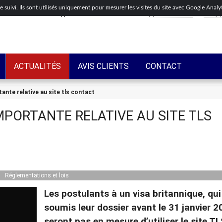
de suivi. Ils sont utilisés uniquement pour mesurer les visites du site avec Google Anal
Appelez-nous maintenant
+44(0)203-318-8075
+33(0)
ACTUALITÉS
AVIS CLIENTS
CONTACT
ante relative au site tls contact
MPORTANTE RELATIVE AU SITE TLS
Réglementations et lois
Les postulants à un visa britannique, qui
soumis leur dossier avant le 31 janvier 2
seront pas en mesure d’utiliser le site T