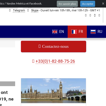
ytics / Yandex Metrica et Facebook.
X
En savoir plus
Accepter
1-82-88-75-26
+44(0)203-318-8075
- nous parlons
anglais,
français,
russe
Telegram
Skype
- Ouvert lun-ven 10h-18h, mer 10h-12h - GMT+1
EN
FR
RU
Contactez-nous
+33(0)1-82-88-75-26
 ont
019, ne
LS