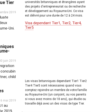
ue Tier
universités britanniques et étrangères ayant
des projets d'entrepreneuriat ou de recherche
et développement au Royaume-Uni. Ce visa
tembre 2019
est délivré pour une durée de 12 à 24 mois.
aduate
 deux
Visa dependant Tier1, Tier2, Tier4,
Tier5
aume-Uni.
nniques
aume-
30 juin 2019
migration
, concubin
ner, child
Les visas britanniques dependant Tier1 Tier2
Tier4 Tier5 sont nécessaires quand vous
es
comptez rejoindre un membre de votre famille
au Royaume-Uni (un conjoint, ou vos parents
si vous avez moins de 18 ans), qui étudie ou
16 mai 2019
travaille déjà avec un des visas de type Tier.
ct au
ée 2019,