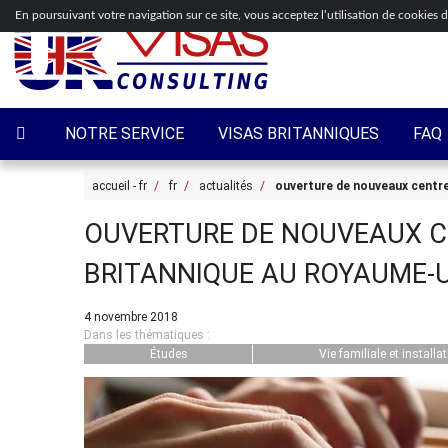
En poursuivant votre navigation sur ce site, vous acceptez l’utilisation de cookies 
NOTRE SERVICE
VISAS BRITANNIQUES
FAQ
accueil - fr
fr
actualités
ouverture de nouveaux centre
OUVERTURE DE NOUVEAUX C
BRITANNIQUE AU ROYAUME-U
4 novembre 2018
Dans les thématiques :
Études
Vie familiale et installa