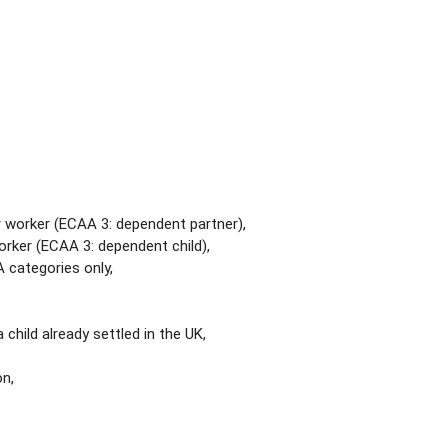
 worker (ECAA 3: dependent partner),
rker (ECAA 3: dependent child),
A categories only,
 child already settled in the UK,
on,