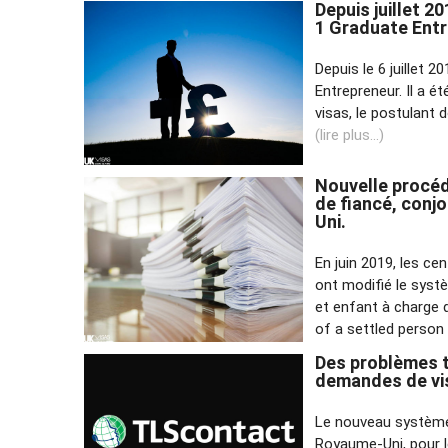
Depuis juillet 2
1 Graduate Entr
Depuis le 6 juillet 
Entrepreneur. Il a é
visas, le postulant 
(lire plus...)
Nouvelle procéd
de fiancé, conj
Uni.
En juin 2019, les ce
ont modifié le syst
et enfant à charge d
of a settled person
Des problèmes t
demandes de vi
Le nouveau système
Royaume-Uni, pour l