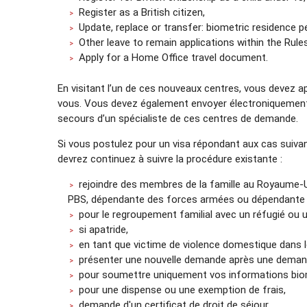
Register as a British citizen,
Update, replace or transfer: biometric residence p
Other leave to remain applications within the Rule
Apply for a Home Office travel document.
En visitant l’un de ces nouveaux centres, vous devez
vous. Vous devez également envoyer électroniquement t
secours d’un spécialiste de ces centres de demande.
Si vous postulez pour un visa répondant aux cas suivan
devrez continuez à suivre la procédure existante :
rejoindre des membres de la famille au Royaume-U
PBS, dépendante des forces armées ou dépendante 
pour le regroupement familial avec un réfugié ou 
si apatride,
en tant que victime de violence domestique dans l
présenter une nouvelle demande après une demand
pour soumettre uniquement vos informations bio
pour une dispense ou une exemption de frais,
demande d'un certificat de droit de séjour,