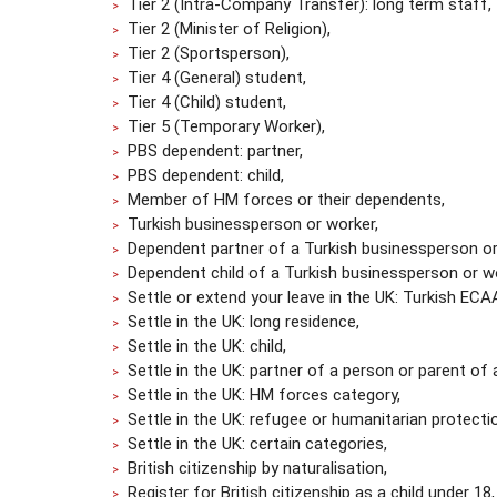
Tier 2 (Intra-Company Transfer): long term staff,
Tier 2 (Minister of Religion),
Tier 2 (Sportsperson),
Tier 4 (General) student,
Tier 4 (Child) student,
Tier 5 (Temporary Worker),
PBS dependent: partner,
PBS dependent: child,
Member of HM forces or their dependents,
Turkish businessperson or worker,
Dependent partner of a Turkish businessperson or
Dependent child of a Turkish businessperson or wo
Settle or extend your leave in the UK: Turkish ECA
Settle in the UK: long residence,
Settle in the UK: child,
Settle in the UK: partner of a person or parent of a
Settle in the UK: HM forces category,
Settle in the UK: refugee or humanitarian protecti
Settle in the UK: certain categories,
British citizenship by naturalisation,
Register for British citizenship as a child under 18,