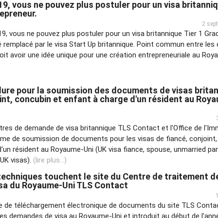
019, vous ne pouvez plus postuler pour un visa britanniq
epreneur.
2 sep
2019, vous ne pouvez plus postuler pour un visa britannique Tier 1 Gr
té remplacé par le visa Start Up britannique. Point commun entre les
doit avoir une idée unique pour une création entrepreneuriale au Roy
ure pour la soumission des documents de visas brita
oint, concubin et enfant à charge d'un résident au Roy
ntres de demande de visa britannique TLS Contact et l'Office de l'Im
ème de soumission de documents pour les visas de fiancé, conjoint
'un résident au Royaume-Uni (UK visa fiance, spouse, unmarried part
 UK visas).
(lire plus...)
echniques touchent le site du Centre de traitement d
sa du Royaume-Uni TLS Contact
 de téléchargement électronique de documents du site TLS Conta
es demandes de visa au Royaume-Uni et introduit au début de l'ann