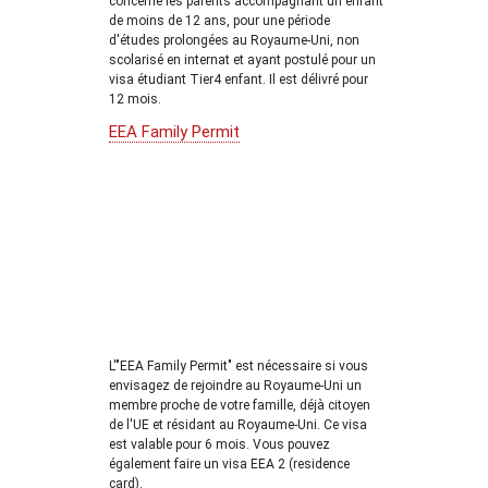
concerne les parents accompagnant un enfant
de moins de 12 ans, pour une période
d'études prolongées au Royaume-Uni, non
scolarisé en internat et ayant postulé pour un
visa étudiant Tier4 enfant. Il est délivré pour
12 mois.
EEA Family Permit
L'"EEA Family Permit" est nécessaire si vous
envisagez de rejoindre au Royaume-Uni un
membre proche de votre famille, déjà citoyen
de l'UE et résidant au Royaume-Uni. Ce visa
est valable pour 6 mois. Vous pouvez
également faire un visa EEA 2 (residence
card).