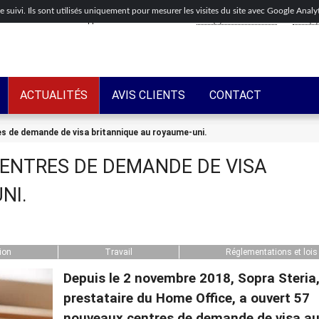
de suivi. Ils sont utilisés uniquement pour mesurer les visites du site avec Google Anal
Appelez-nous maintenant
+44(0)203-318-8075
+33(0)
ACTUALITÉS
AVIS CLIENTS
CONTACT
s de demande de visa britannique au royaume-uni.
ENTRES DE DEMANDE DE VISA
NI.
tion
Travail
Réglementations et lois
Depuis le 2 novembre 2018, Sopra Steria
prestataire du Home Office, a ouvert 57
nouveaux centres de demande de visa a