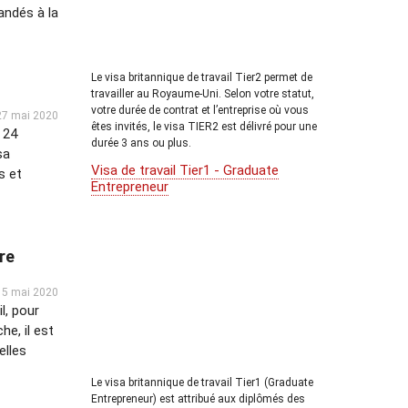
andés à la
Le visa britannique de travail Tier2 permet de
travailler au Royaume-Uni. Selon votre statut,
votre durée de contrat et l’entreprise où vous
27 mai 2020
êtes invités, le visa TIER2 est délivré pour une
 24
durée 3 ans ou plus.
sa
Visa de travail Tier1 - Graduate
s et
Entrepreneur
tre
5 mai 2020
l, pour
he, il est
elles
Le visa britannique de travail Tier1 (Graduate
Entrepreneur) est attribué aux diplômés des