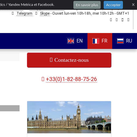
ytics / Yandex Metrica et Facebook.
X
En savoir plus
Accepter
1-82-88-75-26
+44(0)203-318-8075
- nous parlons
anglais,
français,
russe
Telegram
Skype
- Ouvert lun-ven 10h-18h, mer 10h-12h - GMT+1
EN
FR
RU
Contactez-nous
+33(0)1-82-88-75-26
,
u