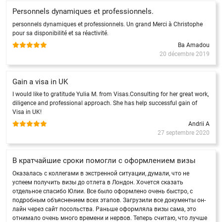
Personnels dynamiques et professionnels.
personnels dynamiques et professionnels. Un grand Merci à Christophe
pour sa disponibilité et sa réactivité.
Ba Amadou
20 décembre 2019
Gain a visa in UK
I would like to gratitude Yulia M. from Visas.Consulting for her great work,
diligence and professional approach. She has help successful gain of
Visa in UK!
Andrii A
27 septembre 2020
В кратчайшие сроки помогли с оформлением визы
Оказалась с коллегами в экстренной ситуации, думали, что не
успеем получить визы до отлета в Лондон. Хочется сказать
отдельное спасибо Юлии. Все было оформлено очень быстро, с
подробным объяснением всех этапов. Загрузили все документы он-
лайн через сайт посольства. Раньше оформляла визы сама, это
отнимало очень много времени и нервов. Теперь считаю, что лучше