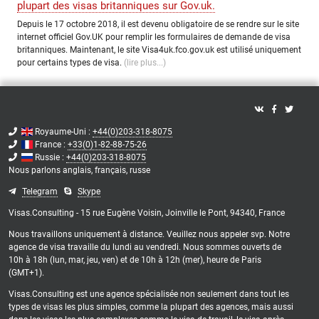
plupart des visas britanniques sur Gov.uk.
Depuis le 17 octobre 2018, il est devenu obligatoire de se rendre sur le site
internet officiel Gov.UK pour remplir les formulaires de demande de visa
britanniques. Maintenant, le site Visa4uk.fco.gov.uk est utilisé uniquement
pour certains types de visa.
(lire plus...)
Royaume-Uni :
+44(0)203-318-8075
France :
+33(0)1-82-88-75-26
Russie :
+44(0)203-318-8075
Nous parlons
anglais,
français,
russe
Telegram
Skype
Visas.Consulting - 15 rue Eugène Voisin, Joinville le Pont, 94340, France
Nous travaillons uniquement à distance. Veuillez nous appeler svp. Notre
agence de visa travaille du lundi au vendredi. Nous sommes ouverts de
10h à 18h (lun, mar, jeu, ven) et de 10h à 12h (mer), heure de Paris
(GMT+1).
Visas.Consulting est une agence spécialisée non seulement dans tout les
types de visas les plus simples, comme la plupart des agences, mais aussi