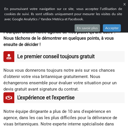
X
EN
FR
RU
En poursuivant votre navigation sur ce site, vous acceptez l’utilisation de
cookies de suivi. Ils sont utilisés uniquement pour mesurer les visites du site
POURQUOI-NOUS CHOISIR ?
avec Google Analytics / Yandex Metrica et Facebook.
En savoir plus
Accepter
Pourquoi choisir notre agence de visa plutôt qu’une autre ?
Nous tâchons de le démontrer en quelques points, à vous
ensuite de décider !
Le premier conseil toujours gratuit
Nous vous donnerons toujours notre avis sur vos chances
d'obtenir votre visa britannique gratuitement. Nous
échangerons ensemble pour évaluer votre situation pour un
devis gratuit avant signature du contrat.
L'expérience et l'expertise
Notre équipe dirigeante a plus de 10 ans d'expérience en
agence, dans les cas les plus difficiles pour la délivrance de
visas britanniques. Notre experte interne spécialisée dans