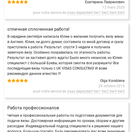
Екатерина Лавринович
12 mars 2020
pour notre service de
visas dependent tier1 tier2 tier4 tier5
отличная сплоченная работа!
В середине сентября написала Юлии о желании получить визу жены
в Англию. Юлия, не долго думая, составила со мной договор и сразу
приступила к работе. Результат: спустя 3 недели я получила
заветную визу. Особенно понравилась по этапность работы.
Результат не заставил долго ждать! Было много нюансов, но Юлия-
специалист с большой Буквы, которая смогла все разрешить! Все
последующие визы только с UK VISAS CONSULTING! И всем
рекомендую данное агенство !!!
Olga Korableva
29 octobre 2019
pour notre service de
visas dependent tier1 tier2 tier4 tier5
Работа профессионалов
Четкая и профессиональная работы по подготовке документов для
подачи визы. Достоверная информация по срокам, сборам и другим
расходам. Индивидуальный подход специалиста к решению нашего
вопроса. Большое спасибо. Буду рекомендовать вас всем знакомым