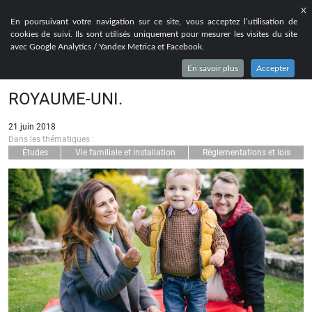
X
EN
FR
RU
En poursuivant votre navigation sur ce site, vous acceptez l’utilisation de
cookies de suivi. Ils sont utilisés uniquement pour mesurer les visites du site
TIER 4 DEPENDANTS, COMMENT
avec Google Analytics / Yandex Metrica et Facebook.
FAIRE VENIR VOS PROCHES AU
En savoir plus
Accepter
ROYAUME-UNI.
21 juin 2018
Dans les thématiques :
Études
Vie familiale et installation
Réglementations et lois