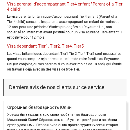
Visa parental d'accompagnant Tier4 enfant "Parent of a Tier
4 child"
Le visa parental britannique d'accompagnant Tier4 enfant (Parent of a
Tier 4 child) concerne les parents accompagnant un enfant de moins de
12 ans, pour une période d'études prolongées au Royaume-Uni, non
scolarisé en internat et ayant postulé pour un visa étudiant Tier4 enfant. Il
est délivré pour 12 mois.
Visa dependant Tier1, Tier2, Tier4, Tier5
Les visas britanniques dependant Tier1 Tier2 Tier4 Tier5 sont nécessaires
quand vous comptez rejoindre un membre de votre famille au Royaume-
Uni (un conjoint, ou vos parents si vous avez moins de 18 ans), qui étudie
ou travaille déjà avec un des visas de type Tier.
Derniers avis de nos clients sur ce service
Огромная благодарность Юлии
Хотела бы выразить всю свою необьятную благодарность
Мамоновой Юлии! Обращалась к ней уже в третий раз и все были
супер-удачными! Первая виза была просто туристическая, вторая