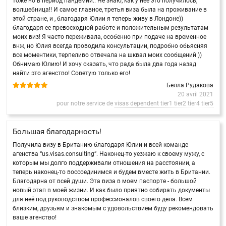
тоже но в период пандемии.. Не знаю, как у нее это получилось,
волшебница!! И самое главное, третья виза была на проживание в
этой стране, и , благодаря Юлии я теперь живу в Лондоне))
благодаря ее превосходной работе и положительным результатам
моих виз! Я часто переживала, особенно при подаче на временное
внж, но Юлия всегда проводила консультации, подробно обьясняя
все моментики, терпеливо отвечала на шквал моих сообщений ))
Обнимаю Юлию! И хочу сказать, что рада была два года назад
найти это агенство! Советую только его!
Белла Рудакова
20 avril 2021
pour notre service de
visas dependent tier1 tier2 tier4 tier5
Большая благодарность!
Получила визу в Британию благодаря Юлии и всей команде
агенства “us.visas.consulting”. Наконец-то уезжаю к своему мужу, с
которым мы долго поддерживали отношения на расстоянии, а
теперь наконец-то воссоединимся и будем вместе жить в Британии.
Благодарна от всей души. Эта виза в моем паспорте - большой
новый этап в моей жизни. И как было приятно собирать документы
для неё под руководством профессионалов своего дела. Всем
близким, друзьям и знакомым с удовольствием буду рекомендовать
ваше агенство!