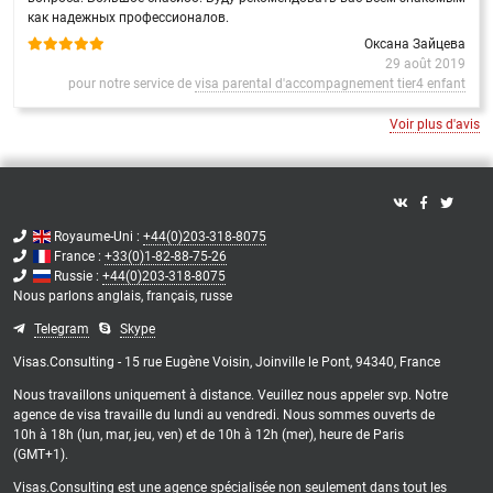
как надежных профессионалов.
Оксана Зайцева
29 août 2019
pour notre service de
visa parental d'accompagnement tier4 enfant
Voir plus d'avis
Royaume-Uni :
+44(0)203-318-8075
France :
+33(0)1-82-88-75-26
Russie :
+44(0)203-318-8075
Nous parlons
anglais,
français,
russe
Telegram
Skype
Visas.Consulting - 15 rue Eugène Voisin, Joinville le Pont, 94340, France
Nous travaillons uniquement à distance. Veuillez nous appeler svp. Notre
agence de visa travaille du lundi au vendredi. Nous sommes ouverts de
10h à 18h (lun, mar, jeu, ven) et de 10h à 12h (mer), heure de Paris
(GMT+1).
Visas.Consulting est une agence spécialisée non seulement dans tout les