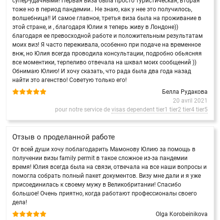
супер-удачными! Первая виза была просто туристическая, вторая
тоже но в период пандемии.. Не знаю, как у нее это получилось,
волшебница!! И самое главное, третья виза была на проживание в
этой стране, и , благодаря Юлии я теперь живу в Лондоне))
благодаря ее превосходной работе и положительным результатам
моих виз! Я часто переживала, особенно при подаче на временное
внж, но Юлия всегда проводила консультации, подробно обьясняя
все моментики, терпеливо отвечала на шквал моих сообщений ))
Обнимаю Юлию! И хочу сказать, что рада была два года назад
найти это агенство! Советую только его!
Белла Рудакова
20 avril 2021
pour notre service de
visas dependent tier1 tier2 tier4 tier5
Отзыв о проделанной работе
От всей души хочу поблагодарить Мамонову Юлию за помощь в
получении визы family permit в такое сложное из-за пандемии
время! Юлия всегда была на связи, отвечала на все наши вопросы и
помогла собрать полный пакет документов. Визу мне дали и я уже
присоединилась к своему мужу в Великобритании! Спасибо
большое! Очень приятно, когда работают профессионалы своего
дела!
Olga Korobeinikova