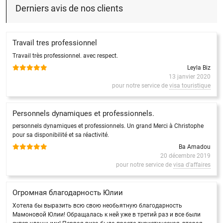
Derniers avis de nos clients
Travail tres professionnel
Travail très professionnel. avec respect.
Leyla Biz
13 janvier 2020
pour notre service de
visa touristique
Personnels dynamiques et professionnels.
personnels dynamiques et professionnels. Un grand Merci à Christophe
pour sa disponibilité et sa réactivité.
Ba Amadou
20 décembre 2019
pour notre service de
visa d'affaires
Огромная благодарность Юлии
Хотела бы выразить всю свою необьятную благодарность
Мамоновой Юлии! Обращалась к ней уже в третий раз и все были