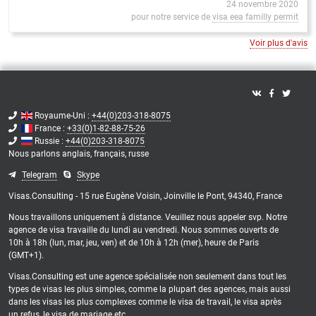
24 novembre 2020
pour notre service de
visa eea familly permit
Voir plus d'avis
Royaume-Uni :
+44(0)203-318-8075
France :
+33(0)1-82-88-75-26
Russie :
+44(0)203-318-8075
Nous parlons
anglais,
français,
russe
Telegram
Skype
Visas.Consulting - 15 rue Eugène Voisin, Joinville le Pont, 94340, France
Nous travaillons uniquement à distance. Veuillez nous appeler svp. Notre
agence de visa travaille du lundi au vendredi. Nous sommes ouverts de
10h à 18h (lun, mar, jeu, ven) et de 10h à 12h (mer), heure de Paris
(GMT+1).
Visas.Consulting est une agence spécialisée non seulement dans tout les
types de visas les plus simples, comme la plupart des agences, mais aussi
dans les visas les plus complexes comme le visa de travail, le visa après
un refus, le visa de mariage etc.