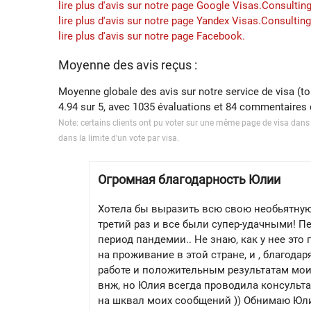
lire plus d'avis sur notre page Google Visas.Consulting
lire plus d'avis sur notre page Yandex Visas.Consulting
lire plus d'avis sur notre page Facebook.
Moyenne des avis reçus :
Moyenne globale des avis sur notre service de visa (to
4.94
sur
5
, avec
1035
évaluations et
84
commentaires c
Note: certains clients ont pu voter sur une même page de visa dans 
dans la limite d'un vote par visa.
Огромная благодарность Юлии
Хотела бы выразить всю свою необьятную
третий раз и все были супер-удачными! Пе
период пандемии.. Не знаю, как у нее это
на проживание в этой стране, и , благода
работе и положительным результатам моих
внж, но Юлия всегда проводила консульта
на шквал моих сообщений )) Обнимаю Юлию