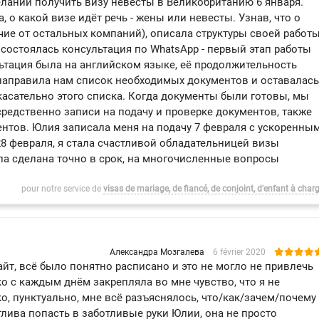
елании получить визу невесты в Великобританию 6 января.
, о какой визе идёт речь - жены или невесты. Узнав, что о
ичие от остальных компаний), описала структуры своей работ
 состоялась консультация по WhatsApp - первый этап работы
льтация была на английском языке, её продолжительность
 направила нам список необходимых документов и оставалась
касательно этого списка. Когда документы были готовы, мы
средственно записи на подачу и проверке документов, также
ентов. Юлия записала меня на подачу 7 февраля с ускоренны
 28 февраля, я стала счастливой обладательницей визы
ла сделана точно в срок, на многочисленные вопросы
pour notre service de
visas de mariage, de fiancé, de conjoint, d'enfant à char
Александра Мозгалева
6 février 2020
айт, всё было понятно расписано и это не могло не привлечь
о с каждым днём закрепляла во мне чувство, что я не
о, пунктуально, мне всё разъяснялось, что/как/зачем/почему
тлива попасть в заботливые руки Юлии, она не просто