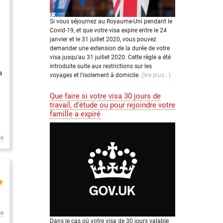
Si vous séjournez au Royaume-Uni pendant le
Covid-19, et que votre visa expire entre le 24
janvier et le 31 juillet 2020, vous pouvez
demander une extension de la durée de votre
visa jusqu'au 31 juillet 2020. Cette règle a été
introduite suite aux restrictions sur les
я
voyages et l'isolement à domicile.
(lire plus...)
Que faire si votre visa 30 jours de
travail, d'étude ou pour rejoindre votre
famille a expiré
is
es
Dans le cas où votre visa de 30 jours valable