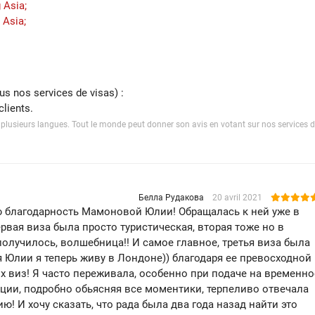
 Asia;
 Asia;
us nos services de visas) :
lients.
plusieurs langues. Tout le monde peut donner son avis en votant sur nos services d
Белла Рудакова
20 avril 2021
 благодарность Мамоновой Юлии! Обращалась к ней уже в
рвая виза была просто туристическая, вторая тоже но в
 получилось, волшебница!! И самое главное, третья виза была
ря Юлии я теперь живу в Лондоне)) благодаря ее превосходной
 виз! Я часто переживала, особенно при подаче на временно
ции, подробно обьясняя все моментики, терпеливо отвечала
! И хочу сказать, что рада была два года назад найти это