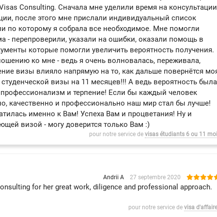
Visas Consulting. Сначала мне уделили время на консультации
уации, после этого мне прислали индивидуальный список
ии по которому я собрала все необходимое. Мне помогли
а - перепроверили, указали на ошибки, оказали помощь в
ументы которые помогли увеличить вероятность получения.
ошению ко мне - ведь я очень волновалась, переживала,
чение визы влияло напрямую на то, как дальше повернётся мо
 студенческой визы на 11 месяцев!!! А ведь вероятность была
 профессионализм и терпение! Если бы каждый человек
но, качественно и профессионально наш мир стал бы лучше!
атилась именно к Вам! Успеха Вам и процветания! Ну и
ющей визой - могу доверится только Вам :)
pour notre service de
visas étudiants 6 ou 11 mo
Andrii A
27 septembre 2020
Consulting for her great work, diligence and professional approach.
pour notre service de
visa d'affair