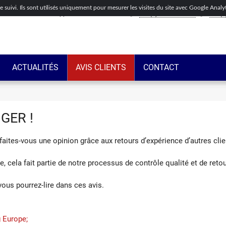
de suivi. Ils sont utilisés uniquement pour mesurer les visites du site avec Google Anal
Appelez-nous maintenant
+44(0)203-318-8075
+33(0
ACTUALITÉS
AVIS CLIENTS
CONTACT
GER !
faites-vous une opinion grâce aux retours d’expérience d’autres clie
e, cela fait partie de notre processus de contrôle qualité et de reto
us pourrez-lire dans ces avis.
g Europe;