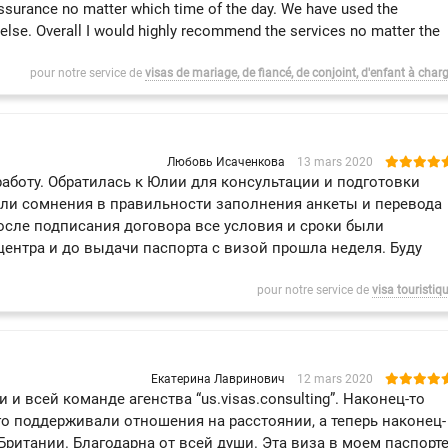
assurance no matter which time of the day. We have used the
else. Overall I would highly recommend the services no matter the
pour notre service de
visas de mariage, de fiancé, de conjoint, d'enfant à char
Любовь Исаченкова
13 mars 2020
аботу. Обратилась к Юлии для консультации и подготовки
были сомнения в правильности заполнения анкеты и перевода
сле подписания договора все условия и сроки были
ентра и до выдачи паспорта с визой прошла неделя. Буду
pour notre service de
visa touristiq
Екатерина Лавринович
12 mars 2020
и всей команде агенства “us.visas.consulting”. Наконец-то
о поддерживали отношения на расстоянии, а теперь наконец-
Британии. Благодарна от всей души. Эта виза в моем паспорт