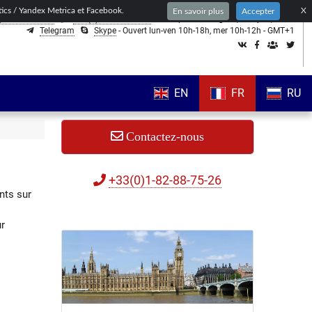
ytics / Yandex Metrica et Facebook.
X
En savoir plus
Accepter
)1-82-88-75-26
+44(0)203-318-8075
- nous parlons
anglais,
français,
russe
Telegram
Skype
- Ouvert lun-ven 10h-18h, mer 10h-12h - GMT+1
EN
FR
RU
Contactez-nous
+33(0)1-82-88-75-26
nts sur
ur