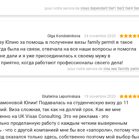
pour notre service de
visas dependent tier1 tier2 tier4 tie
Olga Korobeinikova
24 novembre 2020
у Юлию за помощь в получении визы family permit в такое
да была на связи, отвечала на все наши вопросы и помогла
не дали и я уже присоединилась к своему мужу в
 приятно, когда работают профессионалы своего дела!
pour notre service de
visa eea familly perm
Ekaterina Leporinskaia
19 novembre 2020
амоновой Юлии! Подавалась на студенческую визу до 11
й. Виза сложная, так как на долгий срок. Как же мне
но на UK Visas Consulting. Это не реклама - это
льно проделанную работу с каждым четким выверенным
 - что с другой компанией мне бы все «запороли», потому что
од оказался только здесь, собственно поэтому мой выбор бы