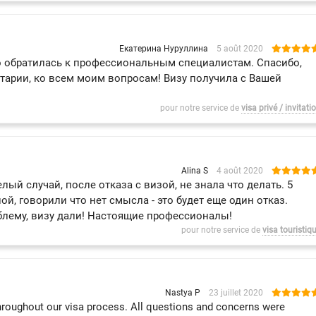
Екатерина Нуруллина
5 août 2020
что обратилась к профессиональным специалистам. Спасибо,
тарии, ко всем моим вопросам! Визу получила с Вашей
pour notre service de
visa privé / invitati
Alina S
4 août 2020
лый случай, после отказа с визой, не знала что делать. 5
ой, говорили что нет смысла - это будет еще один отказ.
блему, визу дали! Настоящие профессионалы!
pour notre service de
visa touristiq
Nastya P
23 juillet 2020
 throughout our visa process. All questions and concerns were