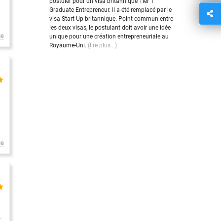
postuler pour un visa britannique Tier 1
Graduate Entrepreneur. Il a été remplacé par le
visa Start Up britannique. Point commun entre
les deux visas, le postulant doit avoir une idée
ge
unique pour une création entrepreneuriale au
Royaume-Uni.
(lire plus...)
ue
е