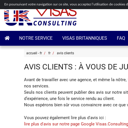
En poursuivant votre navigation sur ce site, vous acceptez l’utilisation de cookies 
NOTRE SERVICE
VISAS BRITANNIQUES
FAQ
accueil - fr
fr
avis clients
AVIS CLIENTS : À VOUS DE JU
Avant de travailler avec une agence, et même la nôtre, 
nos services.
Seuls nos clients peuvent publier des avis sur notre sit
d’expérience, une fois le service rendu au client.
Nous espérons bien sûr vous convaincre avec ce que vo
Vous pouvez également lire plus d'avis ici :
lire plus d'avis sur notre page Google Visas.Consultin