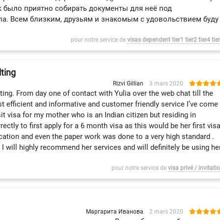
к было приятно собирать документы для неё под
а. Всем близким, друзьям и знакомым с удовольствием буду
pour notre service de
visas dependent tier1 tier2 tier4 tie
ting
Rizvi Gillian
3 mars 2020
ng. From day one of contact with Yulia over the web chat till the
st efficient and informative and customer friendly service I’ve come
it visa for my mother who is an Indian citizen but residing in
ectly to first apply for a 6 month visa as this would be her first vis
ation and even the paper work was done to a very high standard .
 will highly recommend her services and will definitely be using he
pour notre service de
visa privé / invitati
Маргарита Иванова
2 mars 2020