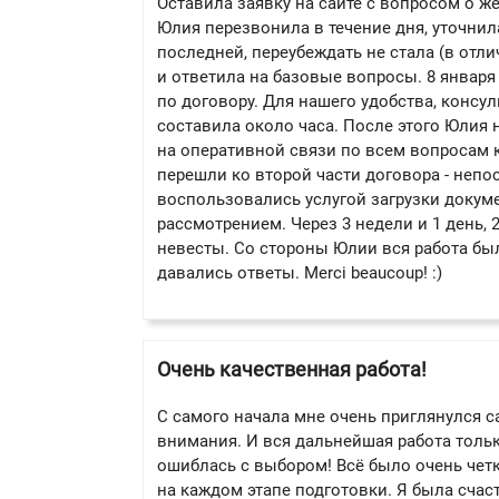
Оставила заявку на сайте с вопросом о ж
Юлия перезвонила в течение дня, уточнила
последней, переубеждать не стала (в отл
и ответила на базовые вопросы. 8 января
по договору. Для нашего удобства, консу
составила около часа. После этого Юлия
на оперативной связи по всем вопросам 
перешли ко второй части договора - непо
воспользовались услугой загрузки докум
рассмотрением. Через 3 недели и 1 день,
невесты. Со стороны Юлии вся работа бы
давались ответы. Merci beaucoup! :)
Очень качественная работа!
С самого начала мне очень приглянулся с
внимания. И вся дальнейшая работа тольк
ошиблась с выбором! Всё было очень четк
на каждом этапе подготовки. Я была счас