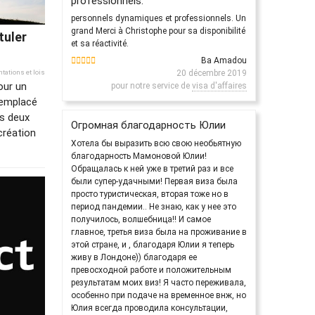
professionnels.
personnels dynamiques et professionnels. Un
grand Merci à Christophe pour sa disponibilité
tuler
et sa réactivité.
Ba Amadou
20 décembre 2019
tations et lois
our un
pour notre service de
visa d'affaires
 remplacé
es deux
Огромная благодарность Юлии
création
Хотела бы выразить всю свою необьятную
благодарность Мамоновой Юлии!
Обращалась к ней уже в третий раз и все
были супер-удачными! Первая виза была
просто туристическая, вторая тоже но в
период пандемии.. Не знаю, как у нее это
получилось, волшебница!! И самое
главное, третья виза была на проживание в
этой стране, и , благодаря Юлии я теперь
живу в Лондоне)) благодаря ее
превосходной работе и положительным
результатам моих виз! Я часто переживала,
особенно при подаче на временное внж, но
Юлия всегда проводила консультации,