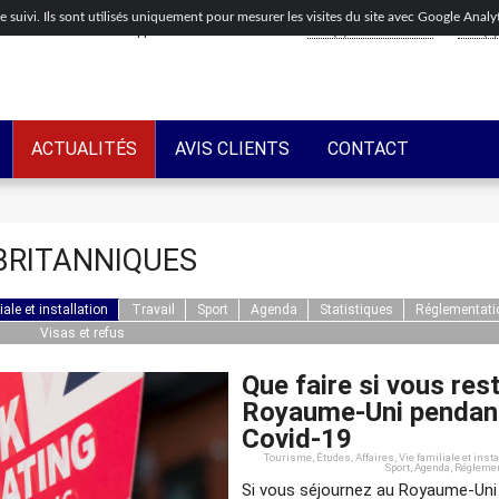
de suivi. Ils sont utilisés uniquement pour mesurer les visites du site avec Google Anal
Appelez-nous maintenant
+44(0)203-318-8075
+33(0)
ACTUALITÉS
AVIS CLIENTS
CONTACT
 BRITANNIQUES
iale et installation
Travail
Sport
Agenda
Statistiques
Réglementatio
Visas et refus
Que faire si vous res
Royaume-Uni pendant
Covid-19
Tourisme
,
Études
,
Affaires
,
Vie familiale et insta
Sport
,
Agenda
,
Réglemen
Si vous séjournez au Royaume-Uni