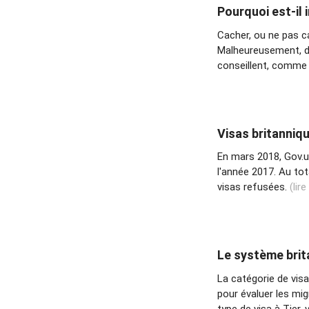
Pourquoi est-il
Cacher, ou ne pas c
Malheureusement, de
conseillent, comme 
Visas britanniqu
En mars 2018, Gov.uk
l'année 2017. Au to
visas refusées.
(lire
Le système brita
La catégorie de vis
pour évaluer les mig
type de visa à Tier,