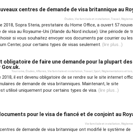
uveaux centres de demande de visa britannique au R
Études
,
Vie familiale et installation
,
Travail
,
Réglemen
e 2018, Sopra Steria, prestataire du Home Office, a ouvert 57 nouv
de visa au Royaume-Uni (Irlande du Nord incluse). Une période de tr
hoisir si vous souhaitez envoyer vos documents par courrier ou les
um Center, pour certains types de visas seulement.
(lire plus...)
t obligatoire de faire une demande pour la plupart des
r Gov.uk.
Tourisme
,
Études
,
Affaires
,
Vie familiale et installation
,
Travail
,
Sport
,
Réglementations et lois
,
2018, il est devenu obligatoire de se rendre sur le site internet offi
mulaires de demande de visa britanniques. Maintenant, le site
st utilisé uniquement pour certains types de visa.
(lire plus...)
ocuments pour le visa de fiancé et de conjoint au Ro
Vie familiale et installation
,
Réglemen
es centres de demande de visa britannique ont modifié le système de