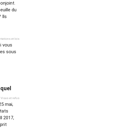
onjoint.
euille du
 Ils
tations et lois
si vous
hes sous
 quel
Visas et refus
25 mai,
états
l 2017,
prit