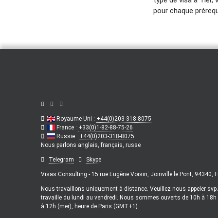
pour chaque prérequ
Royaume-Uni :
+44(0)203-318-8075
France :
+33(0)1-82-88-75-26
Russie :
+44(0)203-318-8075
Nous parlons
anglais,
français,
russe
Telegram
Skype
Visas.Consulting - 15 rue Eugène Voisin, Joinville le Pont, 94340, 
Nous travaillons uniquement à distance. Veuillez nous appeler svp
travaille du lundi au vendredi. Nous sommes ouverts de 10h à 18h (l
à 12h (mer), heure de Paris (GMT+1).