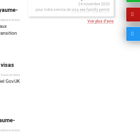
24 novembre 2020
oyaume-
pour notre service de
visa eea familly permit
tations et lois
Voir plus d'avis
eaux
ansition
 visas
Visas et refus
ciel Gov.UK
yaume-
tations et lois