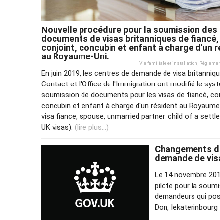
Nouvelle procédure pour la soumission des
documents de visas britanniques de fiancé,
conjoint, concubin et enfant à charge d'un 
au Royaume-Uni.
Vie familiale et installation
,
Réglement
En juin 2019, les centres de demande de visa britanniq
Contact et l'Office de l'Immigration ont modifié le sys
soumission de documents pour les visas de fiancé, con
concubin et enfant à charge d'un résident au Royaume
visa fiance, spouse, unmarried partner, child of a settl
UK visas).
(lire plus...)
Changements da
demande de vis
Le 14 novembre 201
pilote pour la soum
demandeurs qui post
Don, Iekaterinbourg