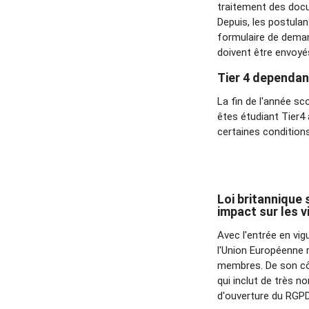
traitement des docum
Depuis, les postulan
formulaire de deman
doivent être envoy
Tier 4 dependan
La fin de l'année sc
êtes étudiant Tier4
certaines conditions
Loi britannique
impact sur les v
Avec l'entrée en vi
l'Union Européenne r
membres. De son côt
qui inclut de très n
d'ouverture du RGP