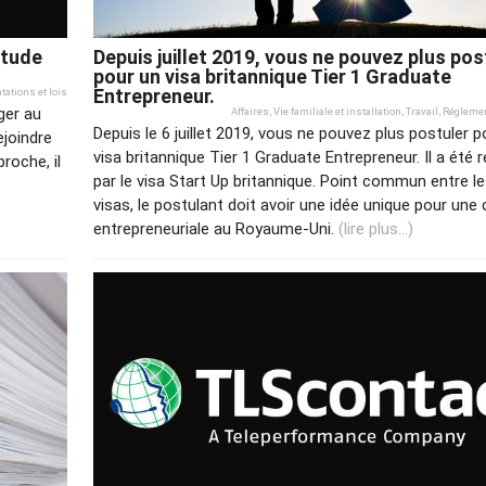
'étude
Depuis juillet 2019, vous ne pouvez plus pos
pour un visa britannique Tier 1 Graduate
Entrepreneur.
ations et lois
ger au
Affaires
,
Vie familiale et installation
,
Travail
,
Réglemen
Depuis le 6 juillet 2019, vous ne pouvez plus postuler p
ejoindre
visa britannique Tier 1 Graduate Entrepreneur. Il a été
proche, il
par le visa Start Up britannique. Point commun entre l
visas, le postulant doit avoir une idée unique pour une 
entrepreneuriale au Royaume-Uni.
(lire plus...)