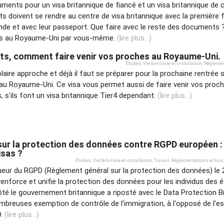
ents pour un visa britannique de fiancé et un visa britannique de c
ts doivent se rendre au centre de visa britannique avec la première f
de et avec leur passeport. Que faire avec le reste des documents ?
és au Royaume-Uni par vous-même.
(lire plus...)
ts, comment faire venir vos proches au Royaume-Uni.
Études
,
Vie familiale et installation
,
Réglemen
olaire approche et déjà il faut se préparer pour la prochaine rentrée 
 au Royaume-Uni. Ce visa vous permet aussi de faire venir vos proc
, s'ils font un visa britannique Tier4 dependant.
(lire plus...)
 sur la protection des données contre RGPD européen :
isas ?
Études
,
Vie familiale et installation
,
Travail
,
Réglementations et lois
,
gueur du RGPD (Règlement général sur la protection des données) le 
enforce et unifie la protection des données pour les individus des 
é le gouvernement britannique a riposté avec le Data Protection Bil
ombreuses exemption de contrôle de l'immigration, à l'opposé de l'es
D.
(lire plus...)