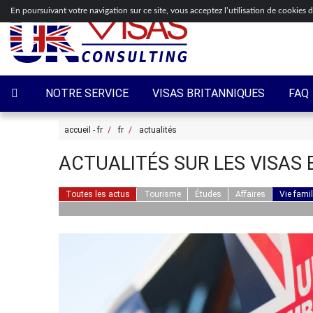
En poursuivant votre navigation sur ce site, vous acceptez l’utilisation de cookies 
NOTRE SERVICE
VISAS BRITANNIQUES
FAQ
accueil - fr
fr
actualités
ACTUALITÉS SUR LES VISAS
Toutes les actus
Tourisme
Études
Affaires
Vie famil