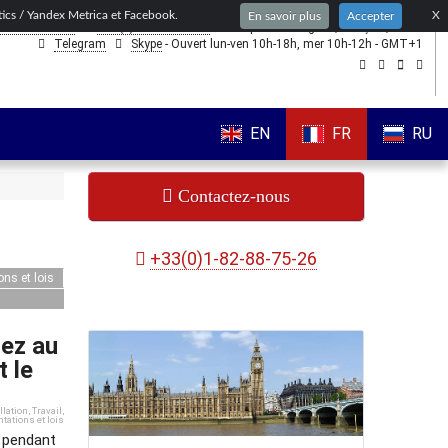
ytics / Yandex Metrica et Facebook.
X
En savoir plus
Accepter
1-82-88-75-26
+44(0)203-318-8075
- nous parlons
anglais,
français,
russe
Telegram
Skype
- Ouvert lun-ven 10h-18h, mer 10h-12h - GMT+1
EN
FR
RU
Contactez-nous
+33(0)1-82-88-75-26
ns et lois
tez au
 le
llation
,
Travail
,
tations et lois
 pendant