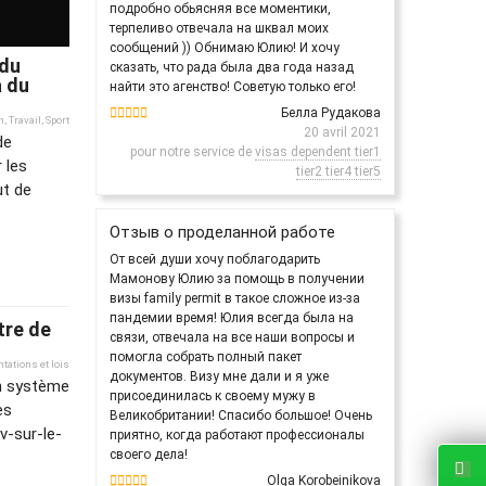
подробно обьясняя все моментики,
терпеливо отвечала на шквал моих
сообщений )) Обнимаю Юлию! И хочу
 du
сказать, что рада была два года назад
a du
найти это агенство! Советую только его!
Белла Рудакова
n
,
Travail
,
Sport
20 avril 2021
de
pour notre service de
visas dependent tier1
 les
tier2 tier4 tier5
ut de
Отзыв о проделанной работе
От всей души хочу поблагодарить
Мамонову Юлию за помощь в получении
визы family permit в такое сложное из-за
пандемии время! Юлия всегда была на
tre de
связи, отвечала на все наши вопросы и
помогла собрать полный пакет
tations et lois
документов. Визу мне дали и я уже
un système
присоединилась к своему мужу в
es
Великобритании! Спасибо большое! Очень
v-sur-le-
приятно, когда работают профессионалы
своего дела!
Olga Korobeinikova