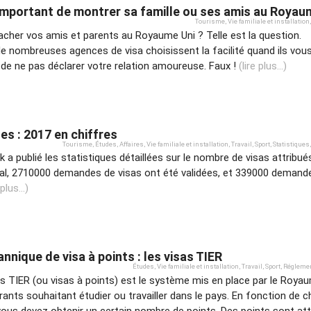
 important de montrer sa famille ou ses amis au Royau
Tourisme
,
Vie familiale et installation
,
acher vos amis et parents au Royaume Uni ? Telle est la question.
 nombreuses agences de visa choisissent la facilité quand ils vou
de ne pas déclarer votre relation amoureuse. Faux !
(lire plus...)
es : 2017 en chiffres
Tourisme
,
Études
,
Affaires
,
Vie familiale et installation
,
Travail
,
Sport
,
Statistiques
,
 a publié les statistiques détaillées sur le nombre de visas attribué
tal, 2710000 demandes de visas ont été validées, et 339000 demand
 plus...)
nnique de visa à points : les visas TIER
Études
,
Vie familiale et installation
,
Travail
,
Sport
,
Réglemen
as TIER (ou visas à points) est le système mis en place par le Roya
rants souhaitant étudier ou travailler dans le pays. En fonction de 
 vous devez obtenir un certain nombre de points. Des points sont at