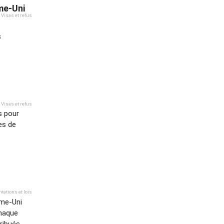
me-Uni
Visas et refus
s
Visas et refus
s pour
es de
tations et lois
ume-Uni
chaque
tribués