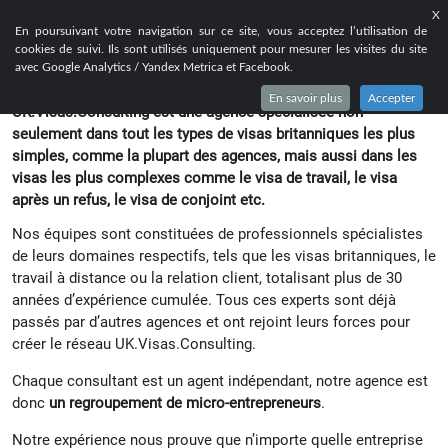
X
EN
FR
RU
En poursuivant votre navigation sur ce site, vous acceptez l’utilisation de
cookies de suivi. Ils sont utilisés uniquement pour mesurer les visites du site
QUI SOMMES-NOUS ?
avec Google Analytics / Yandex Metrica et Facebook.
En savoir plus
Accepter
UK.Visas.Consulting est une agence spécialisée non
seulement dans tout les types de visas britanniques les plus
simples, comme la plupart des agences, mais aussi dans les
visas les plus complexes comme le visa de travail, le visa
après un refus, le visa de conjoint etc.
Nos équipes sont constituées de professionnels spécialistes
de leurs domaines respectifs, tels que les visas britanniques, le
travail à distance ou la relation client, totalisant plus de 30
années d’expérience cumulée. Tous ces experts sont déjà
passés par d’autres agences et ont rejoint leurs forces pour
créer le réseau UK.Visas.Consulting.
Chaque consultant est un agent indépendant, notre agence est
donc
un regroupement de micro-entrepreneurs
.
Notre expérience nous prouve que n’importe quelle entreprise